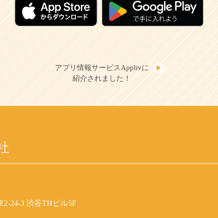
アプリ情報サービスApplivに
紹介されました！
社
-24-3 渋谷THビル5F