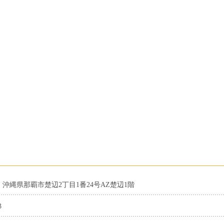
23 沖縄県那覇市楚辺2丁目1番24号AZ楚辺1階
3