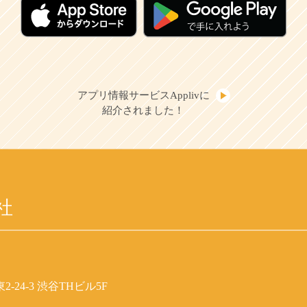
アプリ情報サービスApplivに
紹介されました！
社
-24-3 渋谷THビル5F