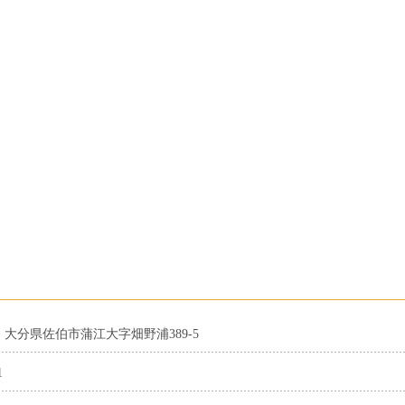
01 大分県佐伯市蒲江大字畑野浦389-5
1