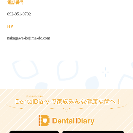
電話番号
092-951-0702
HP
nakagawa-kojima-dc.com