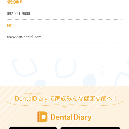
電話番号
092-721-9600
HP
www.dan-dental.com