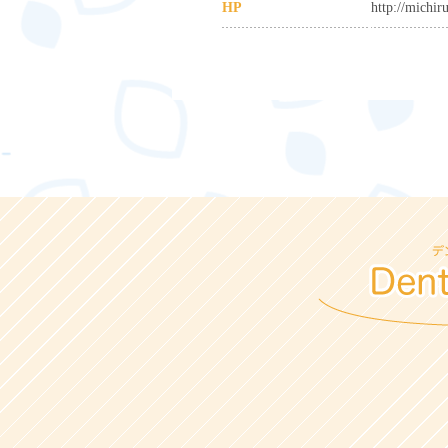
HP
http://michir