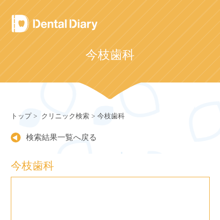
Skip
to
content
今枝歯科
トップ
クリニック検索
今枝歯科
検索結果一覧へ戻る
今枝歯科