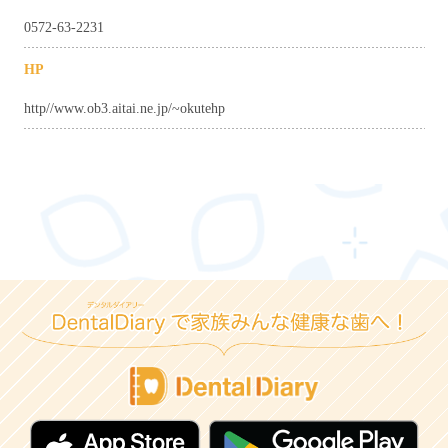
0572-63-2231
HP
http//www.ob3.aitai.ne.jp/~okutehp