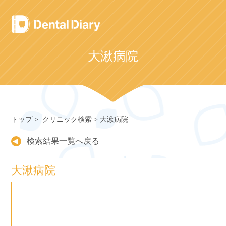
Skip
to
content
大湫病院
トップ
クリニック検索
大湫病院
検索結果一覧へ戻る
大湫病院