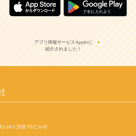
アプリ情報サービスApplivに
紹介されました！
社
-24-3 渋谷THビル5F