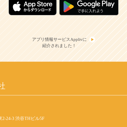
アプリ情報サービスApplivに
紹介されました！
社
-24-3 渋谷THビル5F