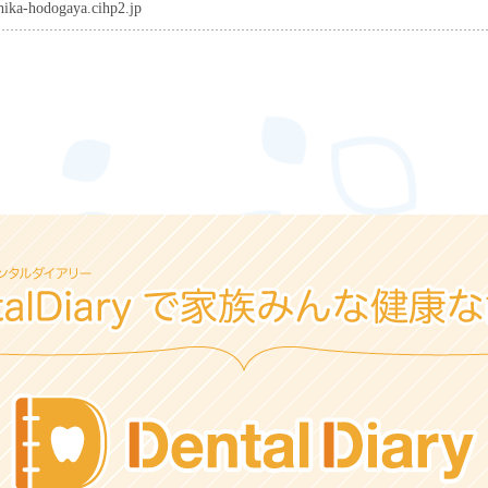
shika-hodogaya.cihp2.jp