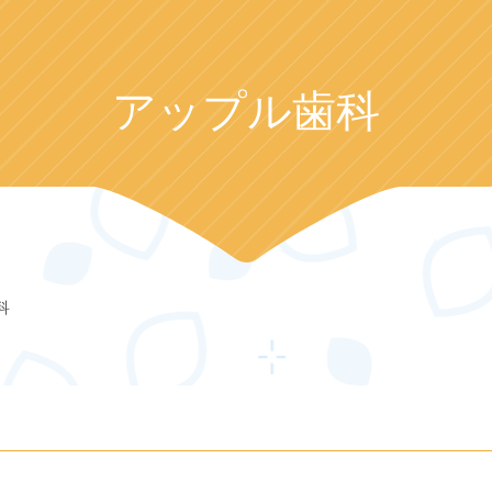
アップル歯科
科