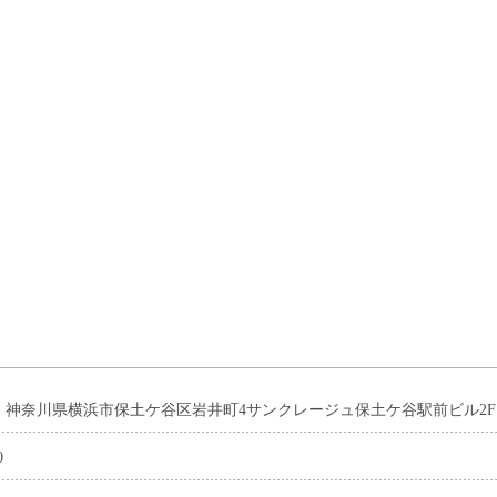
023 神奈川県横浜市保土ケ谷区岩井町4サンクレージュ保土ケ谷駅前ビル2F
0