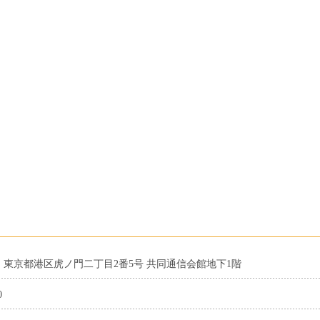
001 東京都港区虎ノ門二丁目2番5号 共同通信会館地下1階
0