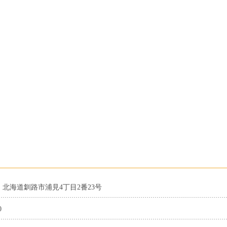
35 北海道釧路市浦見4丁目2番23号
0