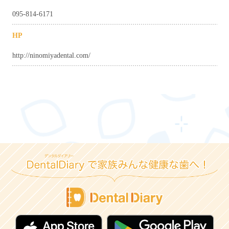
095-814-6171
HP
http://ninomiyadental.com/