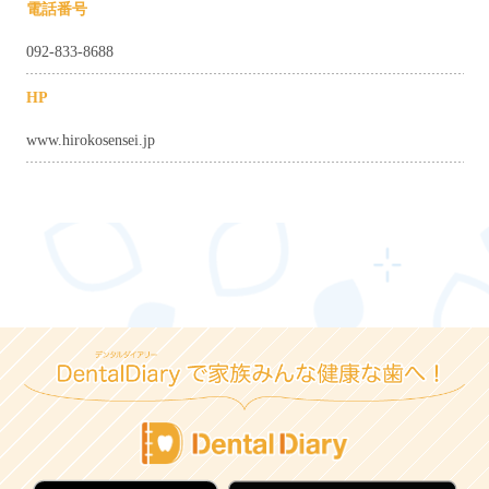
電話番号
092-833-8688
HP
www.hirokosensei.jp