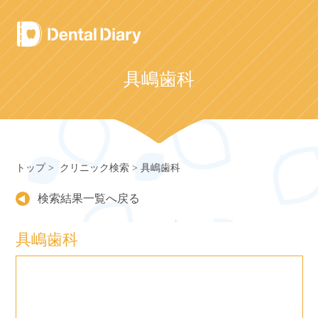
Skip
to
content
具嶋歯科
トップ
クリニック検索
具嶋歯科
検索結果一覧へ戻る
具嶋歯科