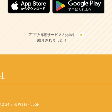
アプリ情報サービスApplivに
紹介されました！
社
-24-3 渋谷THビル5F