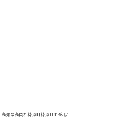
10 高知県高岡郡梼原町梼原1181番地1
1