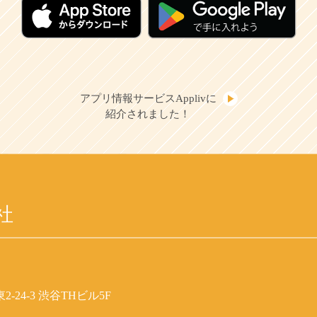
アプリ情報サービスApplivに
紹介されました！
社
-24-3 渋谷THビル5F