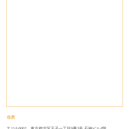
住所
〒114-0002 東京都北区王子一丁目9番3号 石神ビル4階