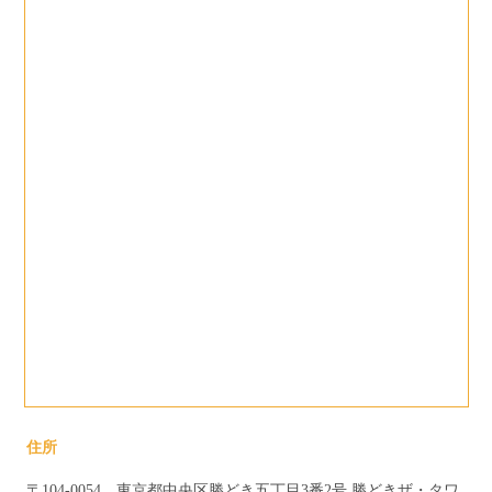
住所
〒104-0054 東京都中央区勝どき五丁目3番2号 勝どきザ・タワ