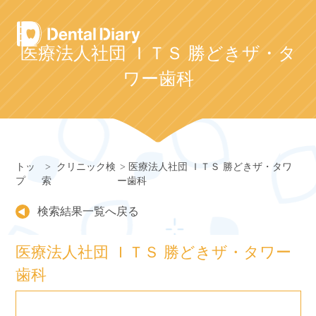
Skip
to
content
医療法人社団 ＩＴＳ 勝どきザ・タ
ワー歯科
トッ
クリニック検
医療法人社団 ＩＴＳ 勝どきザ・タワ
プ
索
ー歯科
検索結果一覧へ戻る
医療法人社団 ＩＴＳ 勝どきザ・タワー
歯科